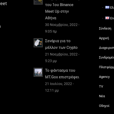
reet
του 1ου Binance
Ελ
Meet Up στην
Αθήνα
En
30 Νοεμβρίου, 2022 -
m
Σύνδεση
9:05 πμ
Αρχική
Σενάρια για το
μέλλον των Crypto
Διαχειρισ
21 Νοεμβρίου, 2022 -
Συνδρομέ
5:23 μμ
Πλατφόρ
Το φάντασμα του
MT.Gox επιστρέφει
Agency
21 Ιουλίου, 2022 -
TV
12:11 μμ
Νέα
Οδηγοί