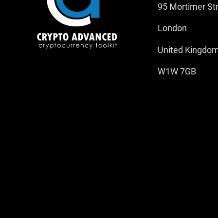
95 Mortimer St
London
United Kingdo
W1W 7GB