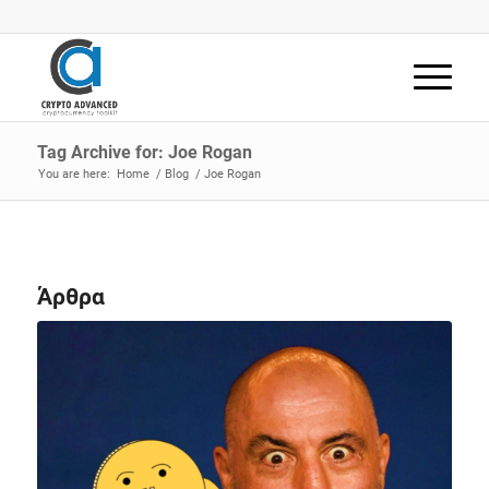
Tag Archive for: Joe Rogan
You are here:
Home
/
Blog
/
Joe Rogan
Άρθρα