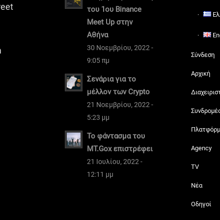
reet
του 1ου Binance
Ελ
Meet Up στην
Αθήνα
En
30 Νοεμβρίου, 2022 -
m
Σύνδεση
9:05 πμ
Αρχική
Σενάρια για το
μέλλον των Crypto
Διαχειρισ
21 Νοεμβρίου, 2022 -
Συνδρομέ
5:23 μμ
Πλατφόρ
Το φάντασμα του
MT.Gox επιστρέφει
Agency
21 Ιουλίου, 2022 -
TV
12:11 μμ
Νέα
Οδηγοί