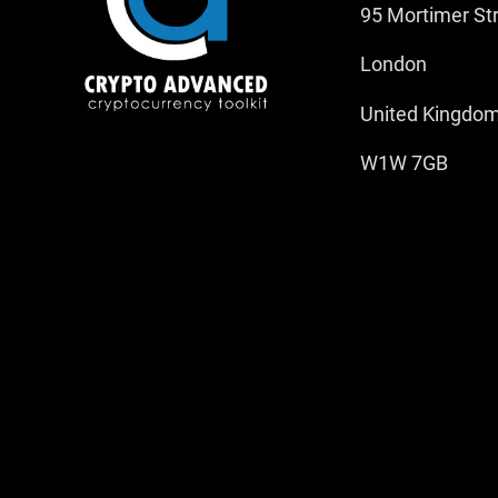
95 Mortimer St
London
United Kingdo
W1W 7GB