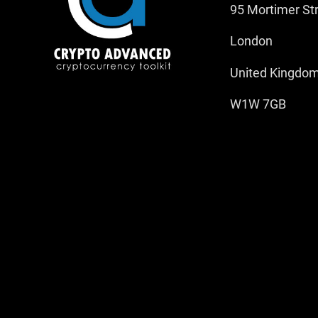
95 Mortimer St
London
United Kingdo
W1W 7GB