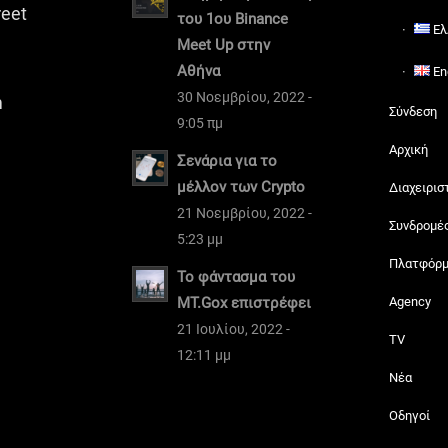
reet
του 1ου Binance
Ελ
Meet Up στην
Αθήνα
En
30 Νοεμβρίου, 2022 -
m
Σύνδεση
9:05 πμ
Αρχική
Σενάρια για το
μέλλον των Crypto
Διαχειρισ
21 Νοεμβρίου, 2022 -
Συνδρομέ
5:23 μμ
Πλατφόρ
Το φάντασμα του
MT.Gox επιστρέφει
Agency
21 Ιουλίου, 2022 -
TV
12:11 μμ
Νέα
Οδηγοί