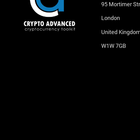
95 Mortimer St
London
United Kingdo
W1W 7GB