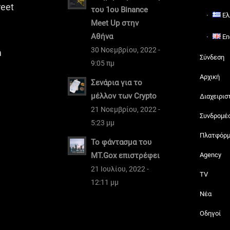
reet
του 1ου Binance
Ελ
Meet Up στην
Αθήνα
En
30 Νοεμβρίου, 2022 -
m
Σύνδεση
9:05 πμ
Αρχική
Σενάρια για το
μέλλον των Crypto
Διαχειρισ
21 Νοεμβρίου, 2022 -
Συνδρομέ
5:23 μμ
Πλατφόρ
Το φάντασμα του
MT.Gox επιστρέφει
Agency
21 Ιουλίου, 2022 -
TV
12:11 μμ
Νέα
Οδηγοί