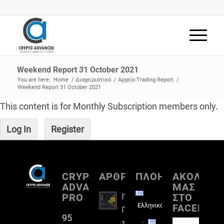
Weekend Report 31 October 2021
You are here:
Home
/
Διαχειριστικό
/
Αρχείο Trading Report
/
Weekend Report 31 October 2021
This content is for Monthly Subscription members only.
Log In
Register
CRYPTO
ΑΡΘΡΟΓΡΑΦΙΑ
ΠΛΟΗΓΗΣΗ
ΑΚΟΛΟΥΘ
ADVANCED
ΜΑΣ
PRO
ΣΤΟ
Πλήρη
Ελληνικά
FACEBOO
Παρουσίαση
95
του