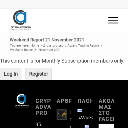
Weekend Report 21 November 2021
You are here:
Home
/
Διαχειριστικό
/
Αρχείο Trading Report
/
Weekend Report 21 November 2021
This content is for Monthly Subscription members only.
Log In
Register
CRYPTO
ΑΡΘΡΟΓΡΑΦΙΑ
ΠΛΟΗΓΗΣΗ
ΑΚΟΛΟΥΘ
ADVANCED
ΜΑΣ
PRO
ΣΤΟ
Πλήρη
Ελληνικά
FACEBOO
Παρουσίαση
95
του