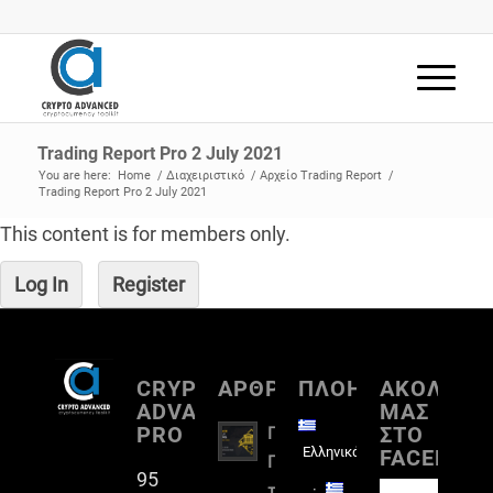
Trading Report Pro 2 July 2021
You are here:
Home
/
Διαχειριστικό
/
Αρχείο Trading Report
/
Trading Report Pro 2 July 2021
This content is for members only.
Log In
Register
CRYPTO
ΑΡΘΡΟΓΡΑΦΙΑ
ΠΛΟΗΓΗΣΗ
ΑΚΟΛΟΥΘ
ADVANCED
ΜΑΣ
PRO
ΣΤΟ
Πλήρη
Ελληνικά
FACEBOO
Παρουσίαση
95
του