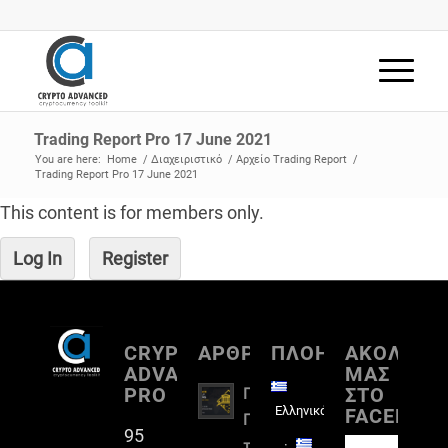
Trading Report Pro 17 June 2021
You are here:
Home
/
Διαχειριστικό
/
Αρχείο Trading Report
/
Trading Report Pro 17 June 2021
This content is for members only.
Log In
Register
CRYPTO
ΑΡΘΡΟΓΡΑΦΙΑ
ΠΛΟΗΓΗΣΗ
ΑΚΟΛΟΥΘ
ADVANCED
ΜΑΣ
PRO
ΣΤΟ
Πλήρη
Ελληνικά
FACEBOO
Παρουσίαση
95
του