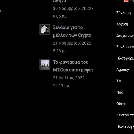
Αθήνα
En
30 Νοεμβρίου, 2022 -
m
Σύνδεση
9:05 πμ
Αρχική
Σενάρια για το
μέλλον των Crypto
Διαχειρισ
21 Νοεμβρίου, 2022 -
Συνδρομέ
5:23 μμ
Πλατφόρ
Το φάντασμα του
MT.Gox επιστρέφει
Agency
21 Ιουλίου, 2022 -
TV
12:11 μμ
Νέα
Οδηγοί
Κέντρο Υ
Πολιτική