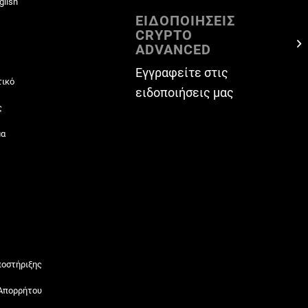
glish
ΕΙΔΟΠΟΙΗΣΕΙΣ
CRYPTO
ADVANCED
Εγγραφείτε στις
τικό
ειδοποιήσεις μας
ς
μα
ποστήριξης
 Απορρήτου