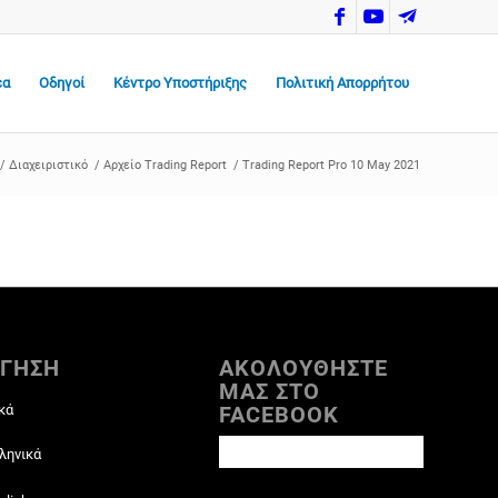
έα
Οδηγοί
Κέντρο Υποστήριξης
Πολιτική Απορρήτου
/
Διαχειριστικό
/
Αρχείο Trading Report
/
Trading Report Pro 10 May 2021
ΓΗΣΗ
ΑΚΟΛΟΥΘΗΣΤΕ
ΜΑΣ ΣΤΟ
κά
FACEBOOK
ληνικά