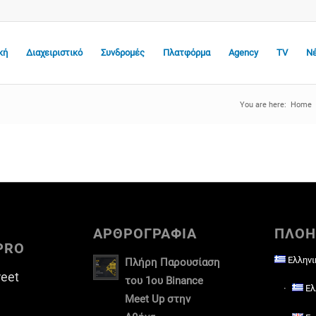
κή
Διαχειριστικό
Συνδρομές
Πλατφόρμα
Agency
TV
Ν
You are here:
Home
ΑΡΘΡΟΓΡΑΦΙΑ
ΠΛΟΗ
PRO
Ελληνι
Πλήρη Παρουσίαση
reet
του 1ου Binance
Ελ
Meet Up στην