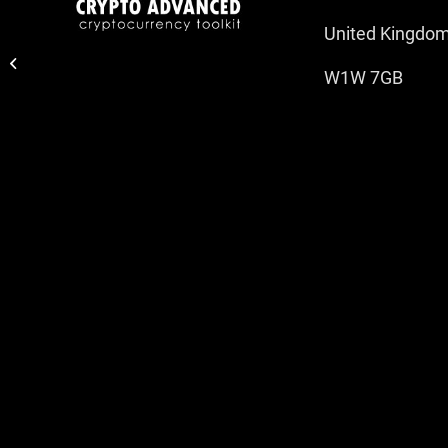
United Kingdo
Trading Report Basic 10
May 2021
W1W 7GB