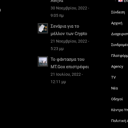
Αθήνα
En
30 Νοεμβρίου, 2022 -
m
Σύνδεση
9:05 πμ
Αρχική
Σενάρια για το
μέλλον των Crypto
Διαχειρισ
21 Νοεμβρίου, 2022 -
Συνδρομέ
5:23 μμ
Πλατφόρ
Το φάντασμα του
MT.Gox επιστρέφει
Agency
21 Ιουλίου, 2022 -
TV
12:11 μμ
Νέα
Οδηγοί
Κέντρο Υ
Πολιτική