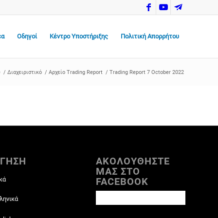
έα
Οδηγοί
Κέντρο Υποστήριξης
Πολιτική Απορρήτου
e
/
Διαχειριστικό
/
Αρχείο Trading Report
/
Trading Report 7 October 2022
ΓΗΣΗ
ΑΚΟΛΟΥΘΗΣΤΕ
ΜΑΣ ΣΤΟ
κά
FACEBOOK
ληνικά