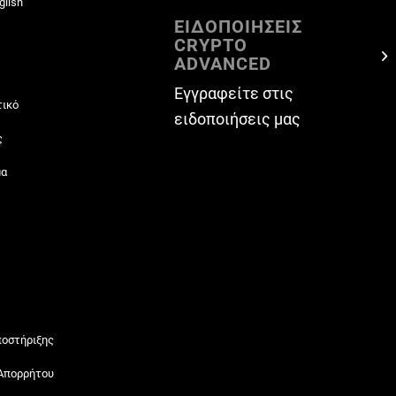
glish
ΕΙΔΟΠΟΙΗΣΕΙΣ
CRYPTO
ADVANCED
Εγγραφείτε στις
τικό
ειδοποιήσεις μας
ς
μα
ποστήριξης
 Απορρήτου