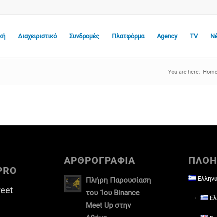
κή
Διαχειριστικό
Συνδρομές
Πλατφόρμα
Agency
TV
Ν
You are here:
Hom
ΑΡΘΡΟΓΡΑΦΙΑ
ΠΛΟΗ
PRO
Ελληνι
Πλήρη Παρουσίαση
reet
του 1ου Binance
Ελ
Meet Up στην