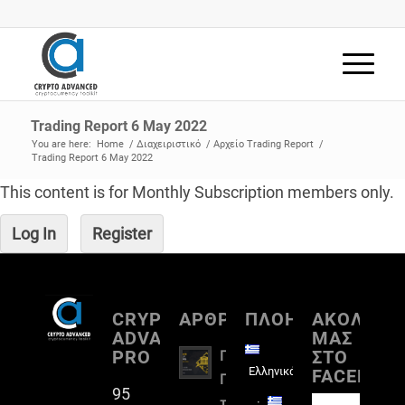
Trading Report 6 May 2022
You are here:
Home
/
Διαχειριστικό
/
Αρχείο Trading Report
/
Trading Report 6 May 2022
This content is for Monthly Subscription members only.
Log In
Register
CRYPTO
ΑΡΘΡΟΓΡΑΦΙΑ
ΠΛΟΗΓΗΣΗ
ΑΚΟΛΟΥΘ
ADVANCED
ΜΑΣ
PRO
ΣΤΟ
Πλήρη
Ελληνικά
FACEBOO
Παρουσίαση
95
του