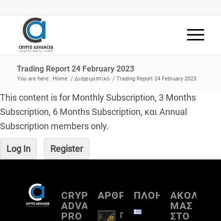
Trading Report 24 February 2023
You are here:
Home
/
Διαχειριστικό
/
Trading Report 24 February 2023
This content is for Monthly Subscription, 3 Months
Subscription, 6 Months Subscription, και Annual
Subscription members only.
Log In
Register
CRYPTO
ΑΡΘΡΟΓΡΑΦΙΑ
ΠΛΟΗΓΗΣΗ
ΑΚΟΛΟΥΘ
ADVANCED
ΜΑΣ
PRO
ΣΤΟ
Πλήρη