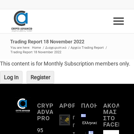
Trading Report 18 November 2022
You are here:
Home
/
Διαχειριστικό
/
Αρχείο Trading Report
/
Trading Report 18 November 2022
This content is for Monthly Subscription members only.
Log In
Register
CRYPTO
ΑΡΘΡΟΓΡΑΦΙΑ
ΠΛΟΗΓΗΣΗ
ΑΚΟΛΟΥΘ
ADVANCED
ΜΑΣ
PRO
ΣΤΟ
Πλήρη
Ελληνικά
FACEBOO
Παρουσίαση
95
του