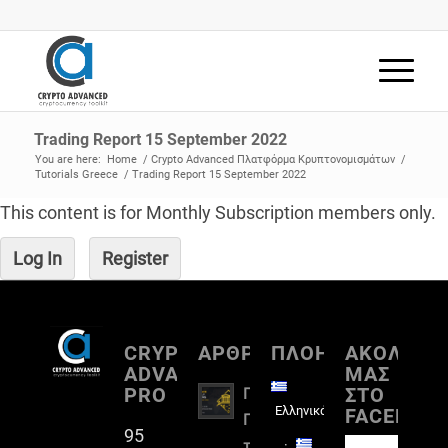
Trading Report 15 September 2022
You are here:
Home
/
Crypto Advanced Πλατφόρμα Κρυπτονομισμάτων
/
Tutorials Greece
/
Trading Report 15 September 2022
This content is for Monthly Subscription members only.
Log In
Register
CRYPTO
ΑΡΘΡΟΓΡΑΦΙΑ
ΠΛΟΗΓΗΣΗ
ΑΚΟΛΟΥΘ
ADVANCED
ΜΑΣ
PRO
ΣΤΟ
Πλήρη
Ελληνικά
FACEBOO
Παρουσίαση
95
του