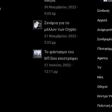
Αθήνα
En
30 Νοεμβρίου, 2022 -
m
Σύνδεση
9:05 πμ
Αρχική
Σενάρια για το
μέλλον των Crypto
Διαχειρισ
21 Νοεμβρίου, 2022 -
Συνδρομέ
5:23 μμ
Πλατφόρ
Το φάντασμα του
MT.Gox επιστρέφει
Agency
21 Ιουλίου, 2022 -
TV
12:11 μμ
Νέα
Οδηγοί
Κέντρο Υ
Πολιτική