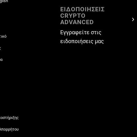
glish
ΕΙΔΟΠΟΙΗΣΕΙΣ
CRYPTO
ADVANCED
Εγγραφείτε στις
τικό
ειδοποιήσεις μας
ς
μα
ποστήριξης
 Απορρήτου