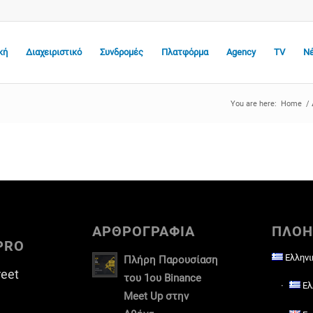
κή
Διαχειριστικό
Συνδρομές
Πλατφόρμα
Agency
TV
Ν
You are here:
Home
/
ΑΡΘΡΟΓΡΑΦΙΑ
ΠΛΟΗ
PRO
Ελληνι
Πλήρη Παρουσίαση
reet
του 1ου Binance
Ελ
Meet Up στην