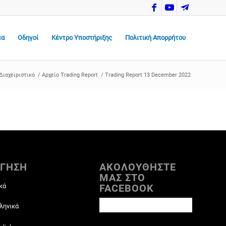
έα
Οδηγοί
Κέντρο Υποστήριξης
Πολιτική Απορρήτου
Διαχειριστικό
/
Αρχείο Trading Report
/
Trading Report 13 December 2022
ΓΗΣΗ
ΑΚΟΛΟΥΘΗΣΤΕ
ΜΑΣ ΣΤΟ
κά
FACEBOOK
ληνικά