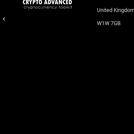
United Kingdo
Trading Report 25 July
2022
W1W 7GB