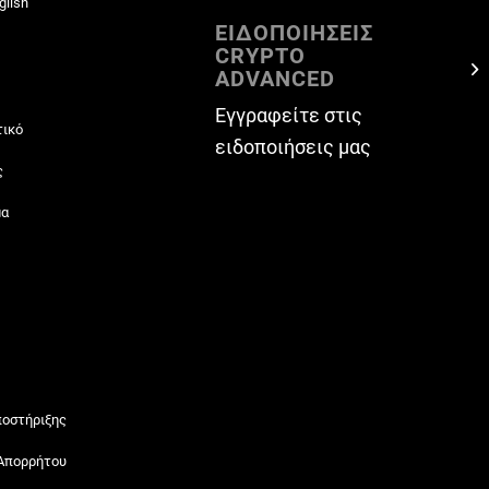
glish
ΕΙΔΟΠΟΙΗΣΕΙΣ
CRYPTO
ADVANCED
Εγγραφείτε στις
τικό
ειδοποιήσεις μας
ς
μα
ποστήριξης
 Απορρήτου