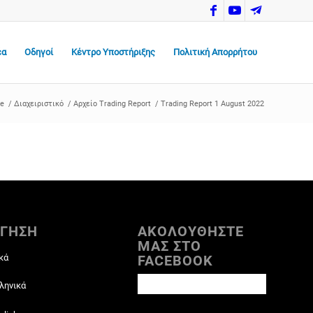
έα
Οδηγοί
Κέντρο Υποστήριξης
Πολιτική Απορρήτου
e
/
Διαχειριστικό
/
Αρχείο Trading Report
/
Trading Report 1 August 2022
ΓΗΣΗ
ΑΚΟΛΟΥΘΗΣΤΕ
ΜΑΣ ΣΤΟ
κά
FACEBOOK
ληνικά