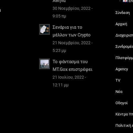
Αθήνα
En
30 Νοεμβρίου, 2022 -
m
Σύνδεση
9:05 πμ
Αρχική
Σενάρια για το
μέλλον των Crypto
Διαχειρισ
21 Νοεμβρίου, 2022 -
Συνδρομέ
5:23 μμ
Πλατφόρ
Το φάντασμα του
MT.Gox επιστρέφει
Agency
21 Ιουλίου, 2022 -
TV
12:11 μμ
Νέα
Οδηγοί
Κέντρο Υ
Πολιτική