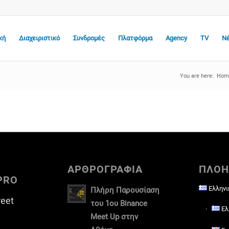
κή
Διαχειριστικό
Συνδρομές
Πλατφόρμα
Agency
TV
Ν
You are here:
Hom
ΑΡΘΡΟΓΡΑΦΙΑ
ΠΛΟΗ
PRO
Ελληνι
Πλήρη Παρουσίαση
reet
του 1ου Binance
Ελ
Meet Up στην